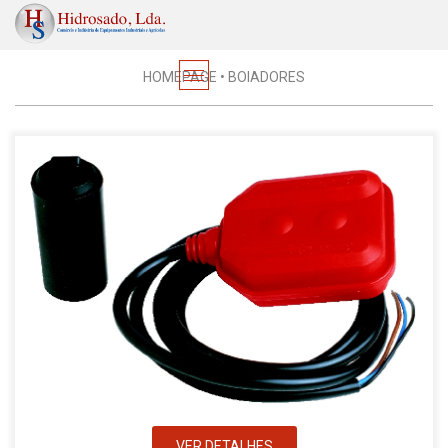
Material Eléctrico
HOMEPAGE
•
BOIADORES
VER DETALHES