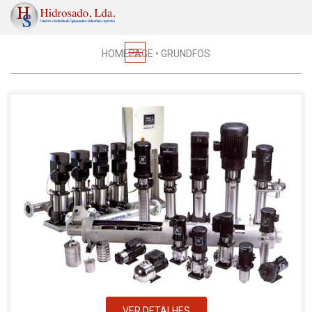
Electrobombas
HOMEPAGE
•
GRUNDFOS
VER DETALHES