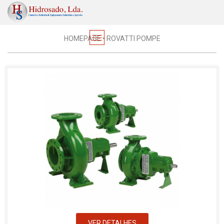
Electrobombas
HOMEPAGE
•
ROVATTI POMPE
VER DETALHES